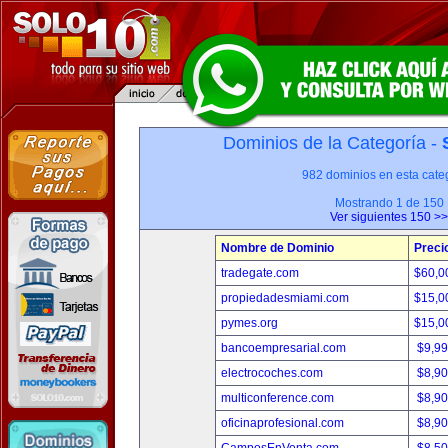
Dominios de la Categoría -
982 dominios en esta categ
Mostrando 1 de 150
Ver siguientes 150 >>
Nombre de Dominio
Preci
tradegate.com
$60,0
propiedadesmiami.com
$15,0
pymes.org
$15,0
bancoempresarial.com
$9,9
electrocoches.com
$8,9
multiconference.com
$8,9
oficinaprofesional.com
$8,9