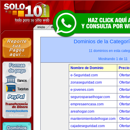
Dominios de la Categorí
11 dominios en esta categ
Mostrando 1 de 11
Nombre de Dominio
Precio
e-Seguridad.com
Oferta
zonaseguridad.com
Oferta
e-jovenes.com
Oferta
segurosparaelhogar.com
Oferta
empresaencasa.com
Oferta
areahogar.com
Oferta
mantenimientodelhogar.com
Oferta
cajadeseguridad.com
Oferta