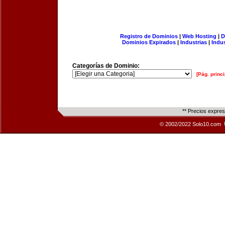
Registro de Dominios
|
Web Hosting
|
D
Dominios Expirados
|
Industrias
|
Indu
Categorías de Dominio:
[Pág. princi
** Precios expre
© 2002/2022 Solo10.com