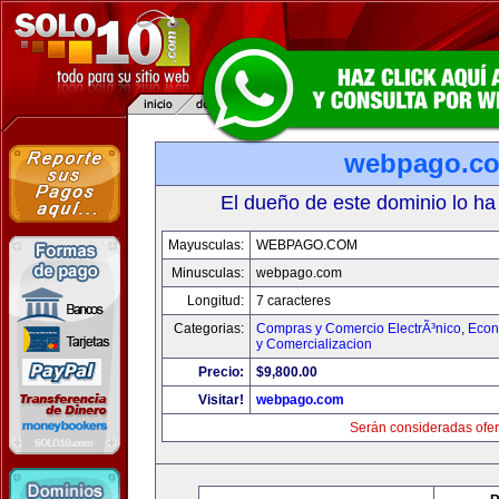
webpago.c
El dueño de este dominio lo ha
Mayusculas:
WEBPAGO.COM
Minusculas:
webpago.com
Longitud:
7 caracteres
Categorias:
Compras y Comercio ElectrÃ³nico
,
Econ
y Comercializacion
Precio:
$9,800.00
Visitar!
webpago.com
Serán consideradas ofer