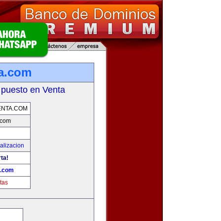
a.com
 puesto en Venta
ENTA.COM
.com
alizacion
rta!
a.com
tas