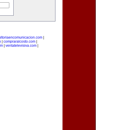
ultoriaencomunicacion.com
|
m
|
compraralcosto.com
|
om
|
ventatelevisiva.com
|