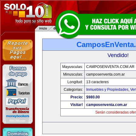
CamposEnVenta.
Vendido!
Mayusculas:
CAMPOSENVENTA.COM.AR
Minusculas:
camposenventa.com.ar
Longitud:
13 caracteres
Categorias:
Inmuebles y Propiedades
,
Ven
Precio:
$980.00
Visitar!
camposenventa.com.ar
Serán consideradas ofer