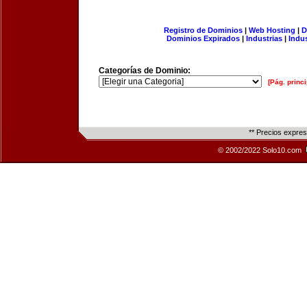
Registro de Dominios
|
Web Hosting
|
D
Dominios Expirados
|
Industrias
|
Indu
Categorías de Dominio:
[Pág. princi
** Precios expre
© 2002/2022 Solo10.com