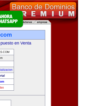
.com
 puesto en Venta
AS.COM
om
ializacion
rta!
com
tas