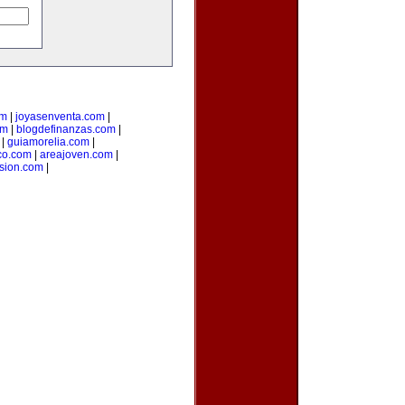
om
|
joyasenventa.com
|
om
|
blogdefinanzas.com
|
|
guiamorelia.com
|
co.com
|
areajoven.com
|
rsion.com
|