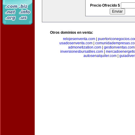
Precio Ofrecido $
Otros dominios en venta:
relojesenventa.com
|
puertoriconegocios.c
usadosenventa.com
|
comunidadempresas.c
admonetization.com
|
gestionventas.com
inversionesbursatiles.com
|
mercadoenergeti
autosenalquiler.com
|
guiadive