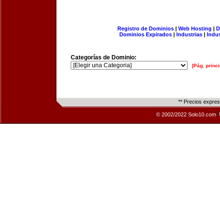
Registro de Dominios
|
Web Hosting
|
D
Dominios Expirados
|
Industrias
|
Indu
Categorías de Dominio:
[Pág. princi
** Precios expre
© 2002/2022 Solo10.com