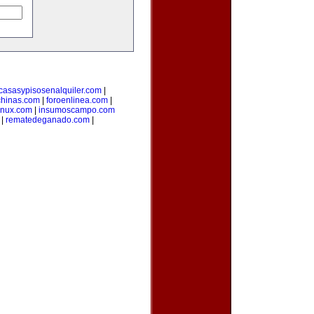
casasypisosenalquiler.com
|
hinas.com
|
foroenlinea.com
|
inux.com
|
insumoscampo.com
|
rematedeganado.com
|