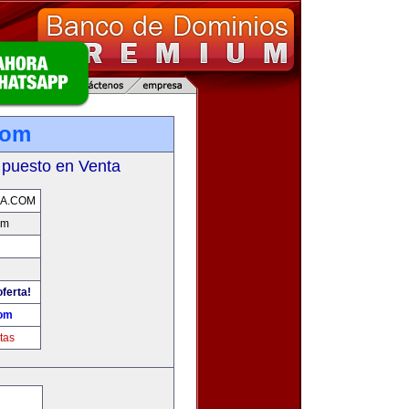
com
 puesto en Venta
A.COM
om
oferta!
com
tas