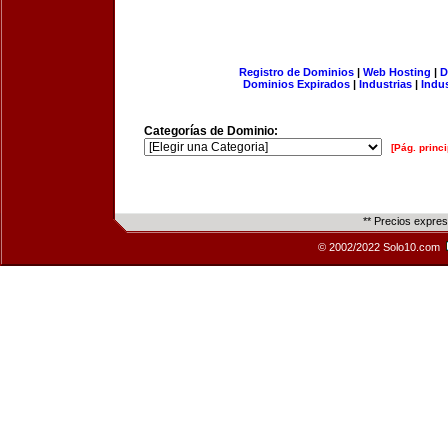
Registro de Dominios
|
Web Hosting
|
D
Dominios Expirados
|
Industrias
|
Indu
Categorías de Dominio:
[Pág. princi
** Precios expre
© 2002/2022 Solo10.com