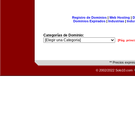
Registro de Dominios
|
Web Hosting
|
D
Dominios Expirados
|
Industrias
|
Indu
Categorías de Dominio:
[Pág. princi
** Precios expre
© 2002/2022 Solo10.com