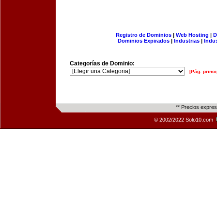
Registro de Dominios
|
Web Hosting
|
D
Dominios Expirados
|
Industrias
|
Indu
Categorías de Dominio:
[Pág. princi
** Precios expre
© 2002/2022 Solo10.com