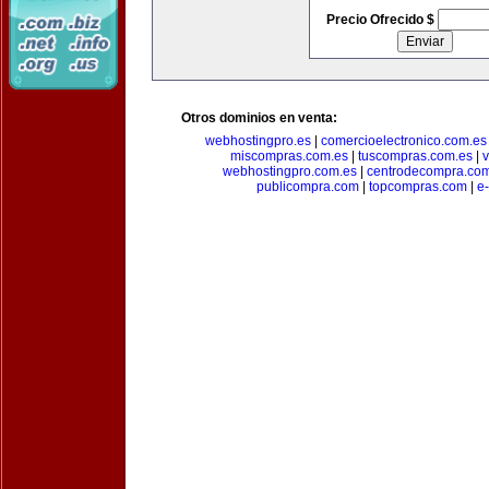
Precio Ofrecido $
Otros dominios en venta:
webhostingpro.es
|
comercioelectronico.com.es
miscompras.com.es
|
tuscompras.com.es
|
v
webhostingpro.com.es
|
centrodecompra.co
publicompra.com
|
topcompras.com
|
e