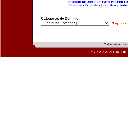
Registro de Dominios
|
Web Hosting
|
D
Dominios Expirados
|
Industrias
|
Indu
Categorías de Dominio:
[Pág. princi
** Precios expre
© 2002/2022 Solo10.com