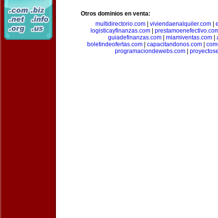
Otros dominios en venta:
multidirectorio.com
|
viviendaenalquiler.com
|
logisticayfinanzas.com
|
prestamoenefectivo.co
guiadefinanzas.com
|
miamiventas.com
|
boletindeofertas.com
|
capacitandonos.com
|
come
programaciondewebs.com
|
proyectos