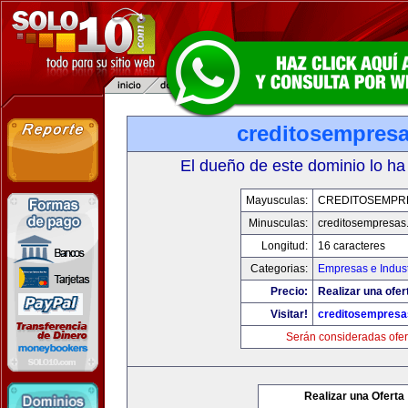
creditosempres
El dueño de este dominio lo ha
Mayusculas:
CREDITOSEMPR
Minusculas:
creditosempresas
Longitud:
16 caracteres
Categorias:
Empresas e Indust
Precio:
Realizar una ofer
Visitar!
creditosempres
Serán consideradas ofer
Realizar una Oferta