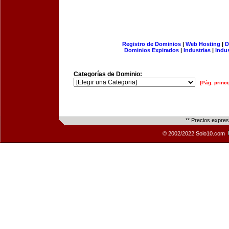
Registro de Dominios
|
Web Hosting
|
D
Dominios Expirados
|
Industrias
|
Indu
Categorías de Dominio:
[Pág. princi
** Precios expre
© 2002/2022 Solo10.com