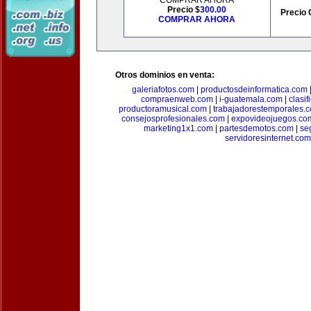
COMPRAR AHORA
Precio $
300.00
Precio 
COMPRAR AHORA
Otros dominios en venta:
galeriafotos.com
|
productosdeinformatica.com
compraenweb.com
|
i-guatemala.com
|
clasi
productoramusical.com
|
trabajadorestemporales.
consejosprofesionales.com
|
expovideojuegos.co
marketing1x1.com
|
partesdemotos.com
|
se
servidoresinternet.com