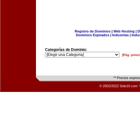
Registro de Dominios
|
Web Hosting
|
D
Dominios Expirados
|
Industrias
|
Indu
Categorías de Dominio:
[Pág. princi
** Precios expre
© 2002/2022 Solo10.com