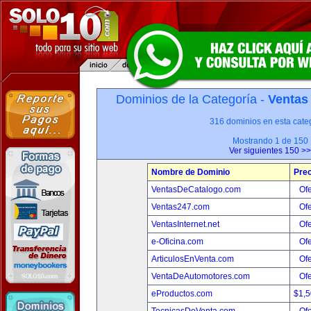
Dominios de la Categoría -
Ventas
316 dominios en esta categ
Mostrando 1 de 150
Ver siguientes 150 >>
Nombre de Dominio
Prec
VentasDeCatalogo.com
Ofe
Ventas247.com
Ofe
VentasInternet.net
Ofe
e-Oficina.com
Ofe
ArticulosEnVenta.com
Ofe
VentaDeAutomotores.com
Ofe
eProductos.com
$1,